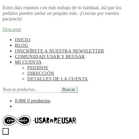
Estos días estamos con más trabajo de lo habitual, así que los
pedidos pueden tardar un poquito más. ¡Gracias por vuestra
paciencia!
Descartar
Ir
Ir
INICIO
a
al
BLOG
la
contenido
INSCRÍBETE A NUESTRA NEWSLETTER
navegación
COMUNIDAD USAR Y REUSAR
MI CUENTA
PEDIDOS
DIRECCIÓN
DETALLES DE LA CUENTA
Buscar
Buscar
por:
0,00
€
0 productos