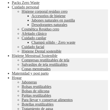
Packs Zero Waste
Cuidado personal
Higiene corporal residuo cero
Accesorios de higiene
Jabones naturales en pastilla
Desodorantes naturales
Cosmética Residuo cero
Afeitado clásico
Cuidado capilar
Champú sólido · Zero waste
Cuidado facial
Higiene Dental sostenible
Higiene Menstrual Sostenible
Compresas reutilizables de tela
Salvaslips de tela reutilizables
Copas menstruales
Maternidad y post parto
Hogar
Jaboneras
Bolsas reutilizables
Bolsas de silicona
Pajitas reutilizables
Para llevar y conservar alimentos
Botellas reutilizables
Tratamiento de agua