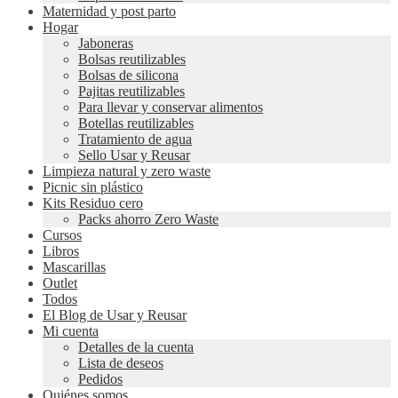
Maternidad y post parto
Hogar
Jaboneras
Bolsas reutilizables
Bolsas de silicona
Pajitas reutilizables
Para llevar y conservar alimentos
Botellas reutilizables
Tratamiento de agua
Sello Usar y Reusar
Limpieza natural y zero waste
Picnic sin plástico
Kits Residuo cero
Packs ahorro Zero Waste
Cursos
Libros
Mascarillas
Outlet
Todos
El Blog de Usar y Reusar
Mi cuenta
Detalles de la cuenta
Lista de deseos
Pedidos
Quiénes somos