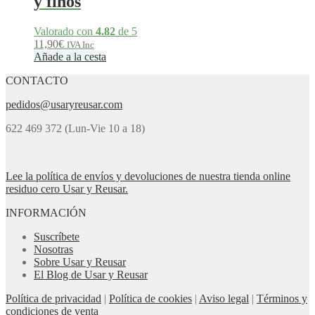
y finos
Valorado con
4.82
de 5
11,90
€
IVA Inc
Añade a la cesta
CONTACTO
pedidos@usaryreusar.com
622 469 372 (Lun-Vie 10 a 18)
Lee la política de envíos y devoluciones de nuestra tienda online
residuo cero Usar y Reusar.
INFORMACIÓN
Suscríbete
Nosotras
Sobre Usar y Reusar
El Blog de Usar y Reusar
Política de privacidad
|
Política de cookies
|
Aviso legal
|
Términos y
condiciones de venta