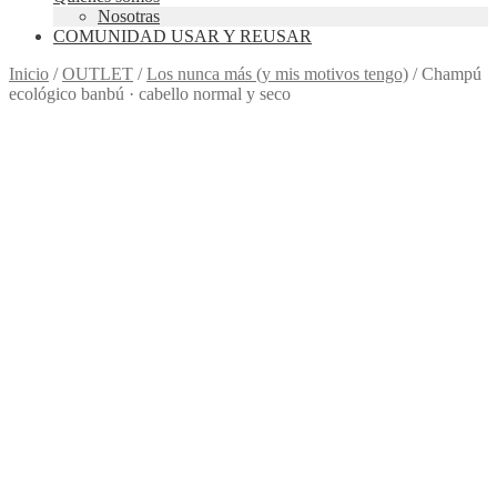
Nosotras
COMUNIDAD USAR Y REUSAR
Inicio
/
OUTLET
/
Los nunca más (y mis motivos tengo)
/
Champú
ecológico banbú · cabello normal y seco