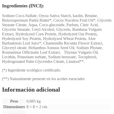
Ingredientes (INCI):
Sodium Coco-Sulfate, Oryza Sativa Starch, kaolin, Betaine,
Butyrospermum Parkii Butter*, Cocos Nucifera Fruit Oil*, Glycerin
Stearate Citrate, Aqua, Coco-glucoside, Parfum, Citric Acid,
Glycerin Stearate, Cetyl Alcohol, Glycerin, Bambusa Vulgaris
Extract, Hydrolyzed Corn Protein, Hydrolyzed Oat Protein,
Hydrolyzed Soy Protein, Hydrolyzed Wheat Protein, Aloe
Barbadensis Leaf Juice*, Chamomilla Recutita Flower Extract,
Glyceryl oleate, Helianthus Annuus Seed Oil, Sodium Phytate,
Rosmarinus Officinalis Leaf Extract, Thymus Vulgaris Oil,
Lecithin, Potassium sorbate, Sodium benzoate, Tocopherol,
Hydrogenated Palm Glycerides Citrate, Linalool**.
(*) Ingrediente ecológico certificado.
(**) Naturalmente presente en los aceites esenciales
Información adicional
Peso
0,085 kg
Dimensiones
8 × 8 × 2 cm