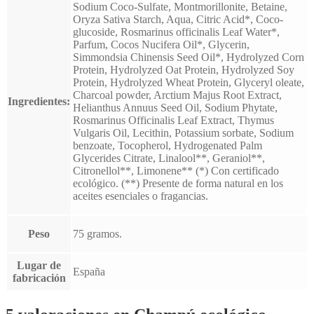
Sodium Coco-Sulfate, Montmorillonite, Betaine,
Oryza Sativa Starch, Aqua, Citric Acid*, Coco-
glucoside, Rosmarinus officinalis Leaf Water*,
Parfum, Cocos Nucifera Oil*, Glycerin,
Simmondsia Chinensis Seed Oil*, Hydrolyzed Corn
Protein, Hydrolyzed Oat Protein, Hydrolyzed Soy
Protein, Hydrolyzed Wheat Protein, Glyceryl oleate,
Charcoal powder, Arctium Majus Root Extract,
Ingredientes:
Helianthus Annuus Seed Oil, Sodium Phytate,
Rosmarinus Officinalis Leaf Extract, Thymus
Vulgaris Oil, Lecithin, Potassium sorbate, Sodium
benzoate, Tocopherol, Hydrogenated Palm
Glycerides Citrate, Linalool**, Geraniol**,
Citronellol**, Limonene** (*) Con certificado
ecológico. (**) Presente de forma natural en los
aceites esenciales o fragancias.
Peso
75 gramos.
Lugar de
España
fabricación