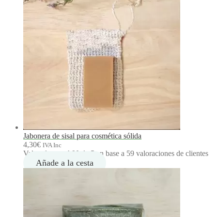
e
p
r
e
c
i
o
s
:
d
e
s
d
e
1
,
Jabonera de sisal para cosmética sólida
5
4,30
€
IVA Inc
0
Valorado con
4.90
de 5 en base a
59
valoraciones de clientes
€
Añade a la cesta
h
a
s
t
a
1