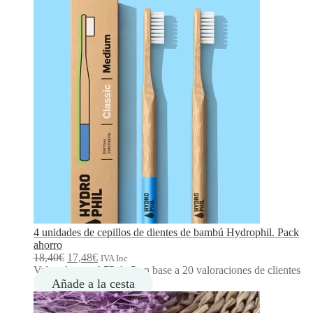
r
o
d
u
c
t
o
e
n
o
f
e
r
t
a
4 unidades de cepillos de dientes de bambú Hydrophil. Pack
ahorro
E
E
18,40
€
17,48
€
IVA Inc
l
l
Valorado con
4.75
de 5 en base a
20
valoraciones de clientes
p
p
Añade a la cesta
r
r
e
e