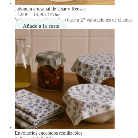
Jabonera artesanal de Usar y Reusar
R
14,90
€
–
19,90
€
IVA Inc
a
Valorado con
4.81
de 5 en base a
27
valoraciones de clientes
n
Añade a la cesta
g
o
d
e
p
r
e
c
i
o
s
:
d
e
s
d
e
1
4
Envoltorios encerados reutilizables
,