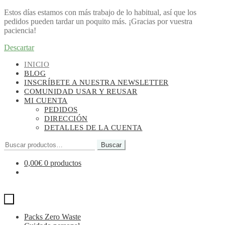
Estos días estamos con más trabajo de lo habitual, así que los
pedidos pueden tardar un poquito más. ¡Gracias por vuestra
paciencia!
Descartar
Ir
Ir
INICIO
a
al
BLOG
la
contenido
INSCRÍBETE A NUESTRA NEWSLETTER
navegación
COMUNIDAD USAR Y REUSAR
MI CUENTA
PEDIDOS
DIRECCIÓN
DETALLES DE LA CUENTA
Buscar
Buscar
por:
0,00
€
0 productos
Packs Zero Waste