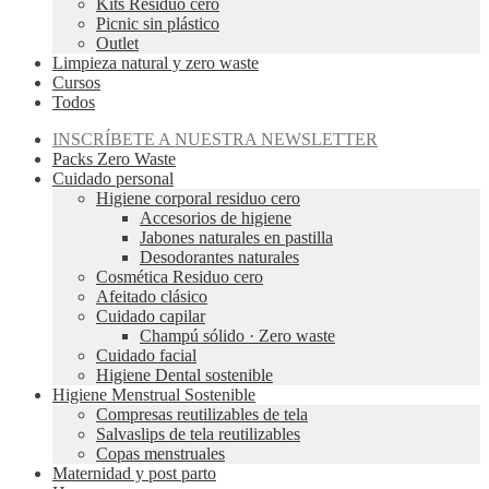
Kits Residuo cero
Picnic sin plástico
Outlet
Limpieza natural y zero waste
Cursos
Todos
INSCRÍBETE A NUESTRA NEWSLETTER
Packs Zero Waste
Cuidado personal
Higiene corporal residuo cero
Accesorios de higiene
Jabones naturales en pastilla
Desodorantes naturales
Cosmética Residuo cero
Afeitado clásico
Cuidado capilar
Champú sólido · Zero waste
Cuidado facial
Higiene Dental sostenible
Higiene Menstrual Sostenible
Compresas reutilizables de tela
Salvaslips de tela reutilizables
Copas menstruales
Maternidad y post parto