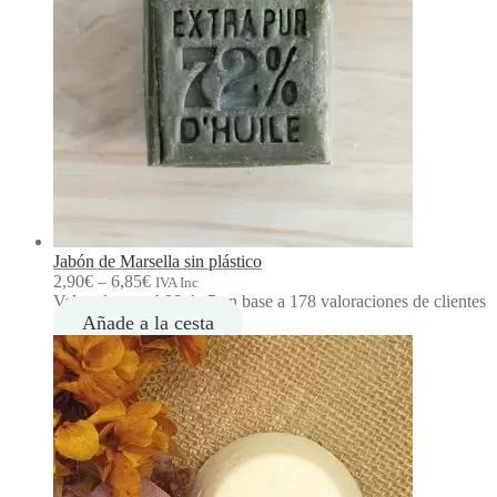
1
,
8
0
€
Jabón de Marsella sin plástico
R
2,90
€
–
6,85
€
IVA Inc
a
Valorado con
4.88
de 5 en base a
178
valoraciones de clientes
n
Añade a la cesta
g
o
d
e
p
r
e
c