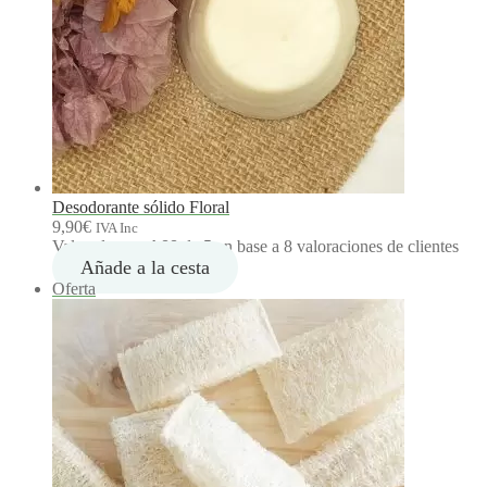
i
o
s
:
d
e
s
d
e
2
,
Desodorante sólido Floral
9
9,90
€
IVA Inc
0
Valorado con
4.88
de 5 en base a
8
valoraciones de clientes
€
Añade a la cesta
h
P
Oferta
a
r
s
o
t
d
a
u
6
c
,
t
8
o
5
e
€
n
o