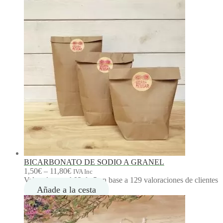
BICARBONATO DE SODIO A GRANEL
R
1,50
€
–
11,80
€
IVA Inc
a
Valorado con
4.92
de 5 en base a
129
valoraciones de clientes
n
Añade a la cesta
g
o
d