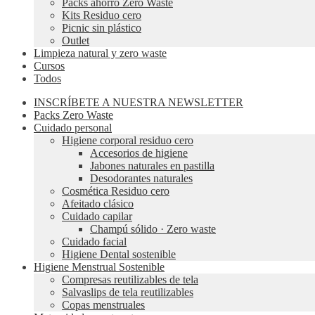
Packs ahorro Zero Waste
Kits Residuo cero
Picnic sin plástico
Outlet
Limpieza natural y zero waste
Cursos
Todos
INSCRÍBETE A NUESTRA NEWSLETTER
Packs Zero Waste
Cuidado personal
Higiene corporal residuo cero
Accesorios de higiene
Jabones naturales en pastilla
Desodorantes naturales
Cosmética Residuo cero
Afeitado clásico
Cuidado capilar
Champú sólido · Zero waste
Cuidado facial
Higiene Dental sostenible
Higiene Menstrual Sostenible
Compresas reutilizables de tela
Salvaslips de tela reutilizables
Copas menstruales