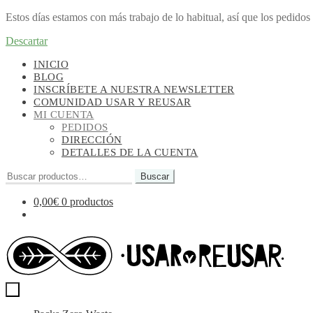
Estos días estamos con más trabajo de lo habitual, así que los pedido
Descartar
Ir
Ir
INICIO
a
al
BLOG
la
contenido
INSCRÍBETE A NUESTRA NEWSLETTER
navegación
COMUNIDAD USAR Y REUSAR
MI CUENTA
PEDIDOS
DIRECCIÓN
DETALLES DE LA CUENTA
Buscar
Buscar
por:
0,00
€
0 productos