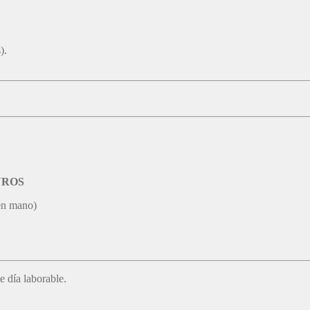
).
EUROS
en mano)
e día laborable.