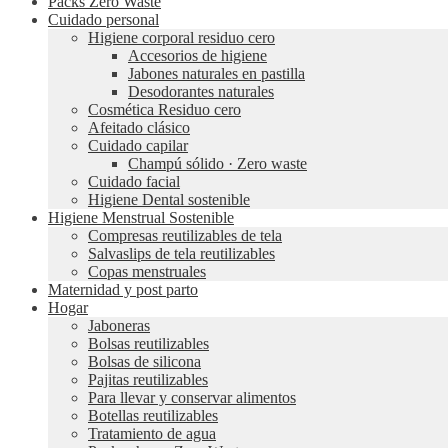
Packs Zero Waste
Cuidado personal
Higiene corporal residuo cero
Accesorios de higiene
Jabones naturales en pastilla
Desodorantes naturales
Cosmética Residuo cero
Afeitado clásico
Cuidado capilar
Champú sólido · Zero waste
Cuidado facial
Higiene Dental sostenible
Higiene Menstrual Sostenible
Compresas reutilizables de tela
Salvaslips de tela reutilizables
Copas menstruales
Maternidad y post parto
Hogar
Jaboneras
Bolsas reutilizables
Bolsas de silicona
Pajitas reutilizables
Para llevar y conservar alimentos
Botellas reutilizables
Tratamiento de agua