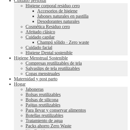
Cuidado personal
Higiene corporal residuo cero
Accesorios de higiene
Jabones naturales en pastilla
Desodorantes naturales
Cosmética Residuo cero
Afeitado clásico
Cuidado capilar
Champú sólido · Zero waste
Cuidado facial
Higiene Dental sostenible
Higiene Menstrual Sostenible
Compresas reutilizables de tela
Salvaslips de tela reutilizables
Copas menstruales
Maternidad y post parto
Hogar
Jaboneras
Bolsas reutilizables
Bolsas de silicona
Pajitas reutilizables
Para llevar y conservar alimentos
Botellas reutilizables
Tratamiento de agua
Packs ahorro Zero Waste