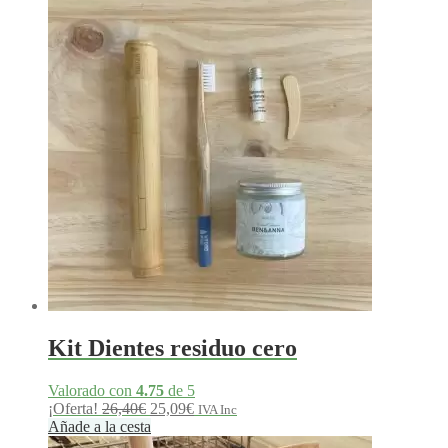
era:
es:
44,25€.
42,05€.
Kit Dientes residuo cero
Valorado con
4.75
de 5
El
El
¡Oferta!
26,40
€
25,09
€
IVA Inc
precio
precio
Añade a la cesta
original
actual