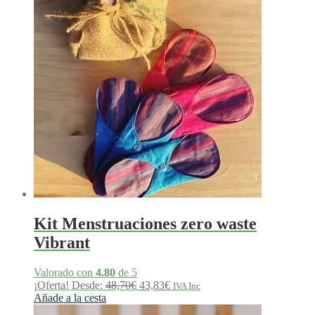
Kit Menstruaciones zero waste
Vibrant
Valorado con
4.80
de 5
El
El
¡Oferta!
Desde:
48,70
€
43,83
€
IVA Inc
precio
precio
Añade a la cesta
original
actual