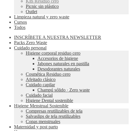
Kits Residuo cero
Picnic sin plástico
Outlet
Limpieza natural y zero waste
Cursos
Todos
INSCRÍBETE A NUESTRA NEWSLETTER
Packs Zero Waste
Cuidado personal
Higiene corporal residuo cero
Accesorios de higiene
Jabones naturales en pastilla
Desodorantes naturales
Cosmética Residuo cero
Afeitado clásico
Cuidado capilar
Champú sólido · Zero waste
Cuidado facial
Higiene Dental sostenible
Higiene Menstrual Sostenible
Compresas reutilizables de tela
Salvaslips de tela reutilizables
Copas menstruales
Maternidad y post parto