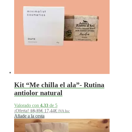
55,00€
Kit “Me chilla el ala”- Rutina
antiolor natural
Valorado con
4.33
de 5
El
El
¡Oferta!
18,35
€
17,44
€
IVA Inc
precio
precio
Añade a la cesta
original
actual
era:
es:
18,35€.
17,44€.