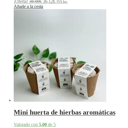
El
El
¡Oferta!
38,00
€
36,12
€
IVA Inc
precio
precio
Añade a la cesta
original
actual
era:
es:
38,00€.
36,12€.
Mini huerta de hierbas aromáticas
Valorado con
5.00
de 5