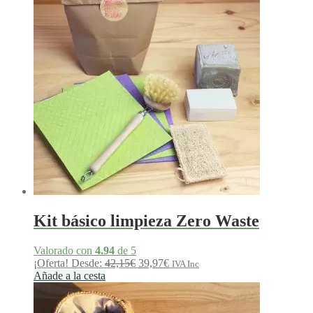
Kit básico limpieza Zero Waste
Valorado con
4.94
de 5
El
El
¡Oferta!
Desde:
42,15
€
39,97
€
IVA Inc
precio
precio
Añade a la cesta
original
actual
era:
es:
42,15€.
39,97€.