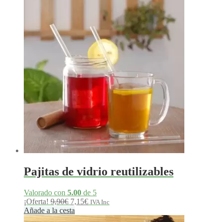
era:
es:
48,70€.
43,83€.
Pajitas de vidrio reutilizables
Valorado con
5.00
de 5
El
El
¡Oferta!
9,90
€
7,15
€
IVA Inc
precio
precio
Añade a la cesta
original
actual