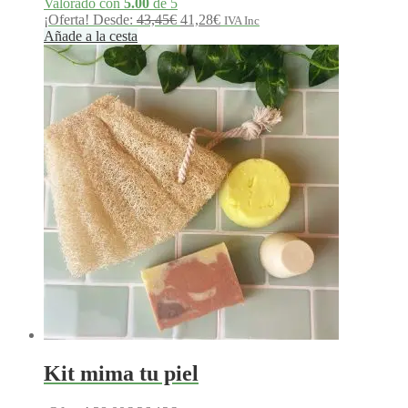
Valorado con
5.00
de 5
El
El
¡Oferta!
Desde:
43,45
€
41,28
€
IVA Inc
precio
precio
Añade a la cesta
original
actual
era:
es:
43,45€.
41,28€.
Kit mima tu piel