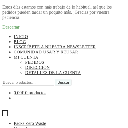
Estos días estamos con más trabajo de lo habitual, así que los
pedidos pueden tardar un poquito más. ¡Gracias por vuestra
paciencia!
Descartar
Ir
Ir
INICIO
a
al
BLOG
la
contenido
INSCRÍBETE A NUESTRA NEWSLETTER
navegación
COMUNIDAD USAR Y REUSAR
MI CUENTA
PEDIDOS
DIRECCIÓN
DETALLES DE LA CUENTA
Buscar
Buscar
por:
0,00
€
0 productos
Packs Zero Waste