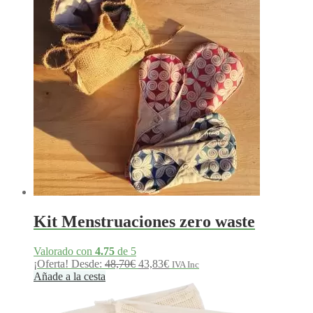
Kit Menstruaciones zero waste
Valorado con
4.75
de 5
El
El
¡Oferta!
Desde:
48,70
€
43,83
€
IVA Inc
precio
precio
Añade a la cesta
original
actual
era:
es: