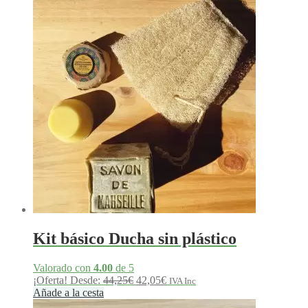
era:
es:
9,90€.
7,15€.
Kit básico Ducha sin plástico
Valorado con
4.00
de 5
El
El
¡Oferta!
Desde:
44,25
€
42,05
€
IVA Inc
precio
precio
Añade a la cesta
original
actual