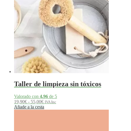
Taller de limpieza sin tóxicos
Valorado con
4.96
de 5
Rango
19,90
€
-
55,00
€
IVA Inc
de
Añade a la cesta
precios:
desde
19,90€
hasta