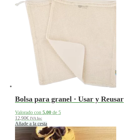
48,70€.
43,83€.
Bolsa para granel · Usar y Reusar
Valorado con
5.00
de 5
12,90
€
IVA Inc
Añade a la cesta