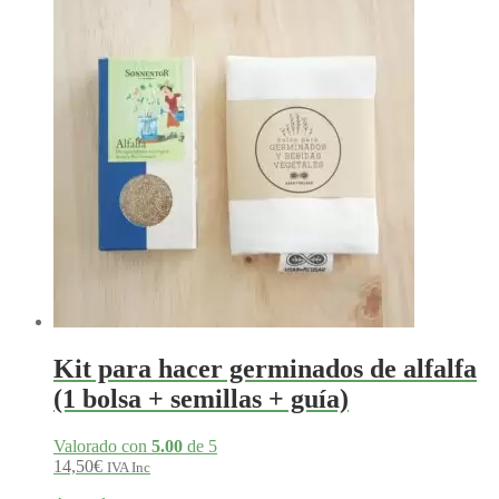
42,75€.
40,62€.
Kit para hacer germinados de alfalfa
(1 bolsa + semillas + guía)
Valorado con
5.00
de 5
14,50
€
IVA Inc