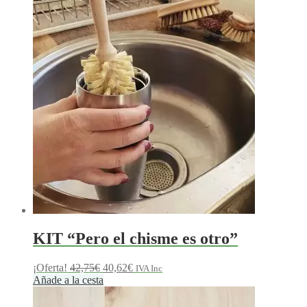
era:
es:
26,40€.
25,09€.
KIT “Pero el chisme es otro”
El
El
¡Oferta!
42,75
€
40,62
€
IVA Inc
precio
precio
Añade a la cesta
original
actual
era:
es: