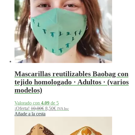
Mascarillas reutilizables Baobag con
tejido homologado · Adultos · (varios
modelos)
Valorado con
4.09
de 5
El
El
¡Oferta!
10,00
€
8,50
€
IVA Inc
precio
precio
Añade a la cesta
original
actual
era:
es:
10,00€.
8,50€.