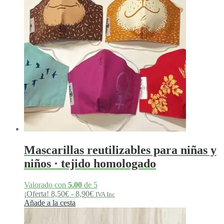
Mascarillas reutilizables para niñas y
niños · tejido homologado
Valorado con
5.00
de 5
Rango
¡Oferta!
8,50
€
-
8,90
€
IVA Inc
de
Añade a la cesta
precios:
desde