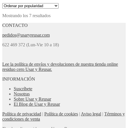
original
actual
era:
es:
10,00€.
8,90€.
Ordenado
Mostrando los 7 resultados
por
CONTACTO
popularidad
pedidos@usaryreusar.com
622 469 372 (Lun-Vie 10 a 18)
Lee la política de envíos y devoluciones de nuestra tienda online
residuo cero Usar y Reusar.
INFORMACIÓN
Suscríbete
Nosotras
Sobre Usar y Reusar
El Blog de Usar y Reusar
Política de privacidad
|
Política de cookies
|
Aviso legal
|
Términos y
condiciones de venta