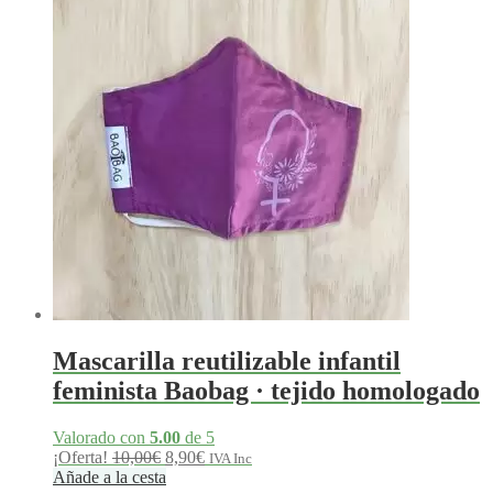
8,50€
hasta
8,90€
Mascarilla reutilizable infantil
feminista Baobag · tejido homologado
Valorado con
5.00
de 5
El
El
¡Oferta!
10,00
€
8,90
€
IVA Inc
precio
precio
Añade a la cesta