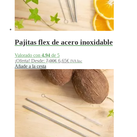
Pajitas flex de acero inoxidable
Valorado con
4.94
de 5
El
El
¡Oferta!
Desde:
7,00
€
6,65
€
IVA Inc
precio
precio
Añade a la cesta
original
actual
era:
es:
7,00€.
6,65€.