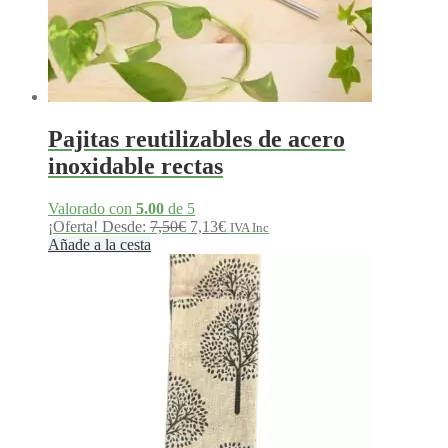
Pajitas reutilizables de acero
inoxidable rectas
Valorado con
5.00
de 5
El
El
¡Oferta!
Desde:
7,50
€
7,13
€
IVA Inc
precio
precio
Añade a la cesta
original
actual
era:
es:
7,50€.
7,13€.