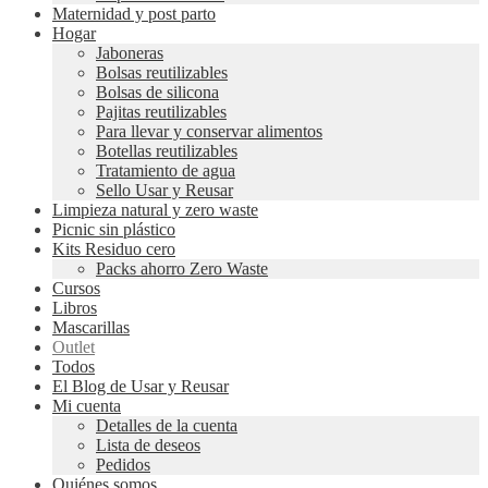
Maternidad y post parto
Hogar
Jaboneras
Bolsas reutilizables
Bolsas de silicona
Pajitas reutilizables
Para llevar y conservar alimentos
Botellas reutilizables
Tratamiento de agua
Sello Usar y Reusar
Limpieza natural y zero waste
Picnic sin plástico
Kits Residuo cero
Packs ahorro Zero Waste
Cursos
Libros
Mascarillas
Outlet
Todos
El Blog de Usar y Reusar
Mi cuenta
Detalles de la cuenta
Lista de deseos
Pedidos
Quiénes somos