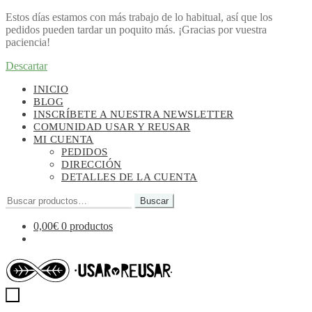
Estos días estamos con más trabajo de lo habitual, así que los
pedidos pueden tardar un poquito más. ¡Gracias por vuestra
paciencia!
Descartar
Ir
Ir
INICIO
a
al
BLOG
la
contenido
INSCRÍBETE A NUESTRA NEWSLETTER
navegación
COMUNIDAD USAR Y REUSAR
MI CUENTA
PEDIDOS
DIRECCIÓN
DETALLES DE LA CUENTA
Buscar
Buscar
por:
0,00
€
0 productos