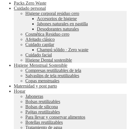
Packs Zero Waste
Cuidado personal
Higiene corporal residuo cero
Accesorios de higiene
Jabones naturales en pastilla
Desodorantes naturales
Cosmética Residuo cero
Afeitado clásico
Cuidado capilar
Champú sólido · Zero waste
Cuidado facial
Higiene Dental sostenible
Higiene Menstrual Sostenible
Compresas reutilizables de tela
Salvaslips de tela reutilizables
Copas menstruales
Maternidad y post parto
Hogar
Jaboneras
Bolsas reutilizables
Bolsas de silicona
Pajitas reutilizables
Para llevar y conservar alimentos
Botellas reutilizables
Tratamiento de agua