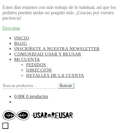
Estos días estamos con más trabajo de lo habitual, así que los
pedidos pueden tardar un poquito más. ¡Gracias por vuestra
paciencia!
Descartar
Ir
Ir
INICIO
a
al
BLOG
la
contenido
INSCRÍBETE A NUESTRA NEWSLETTER
navegación
COMUNIDAD USAR Y REUSAR
MI CUENTA
PEDIDOS
DIRECCIÓN
DETALLES DE LA CUENTA
Buscar
Buscar
por:
0,00
€
0 productos