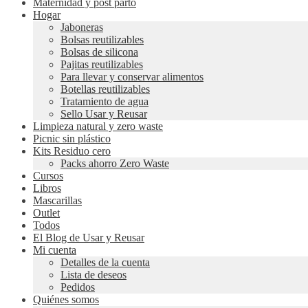
Maternidad y post parto
Hogar
Jaboneras
Bolsas reutilizables
Bolsas de silicona
Pajitas reutilizables
Para llevar y conservar alimentos
Botellas reutilizables
Tratamiento de agua
Sello Usar y Reusar
Limpieza natural y zero waste
Picnic sin plástico
Kits Residuo cero
Packs ahorro Zero Waste
Cursos
Libros
Mascarillas
Outlet
Todos
El Blog de Usar y Reusar
Mi cuenta
Detalles de la cuenta
Lista de deseos
Pedidos
Quiénes somos