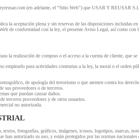
aryreusar.com (en adelante, el “Sitio Web”) que USAR Y REUSAR S.L. (
lica la aceptación plena y sin reservas de las disposiciones incluidas
o Web de conformidad con la ley, el presente Aviso Legal, así como con
 para la realización de compras o el acceso a la cuenta de cliente, que 
emplearlo para actividades contrarias a la ley, la moral o el orden públ
 pornográfico, de apología del terrorismo o que atenten contra los derec
de sus proveedores o de terceros.
istemas que puedan causar daños.
 de terceros proveedores y de otros usuarios.
omercial no autorizada.
STRIAL
o, textos, fotografías, gráficos, imágenes, iconos, logotipos, marcas, n
 autorizado su uso, y están protegidos por las normas nacionales e in