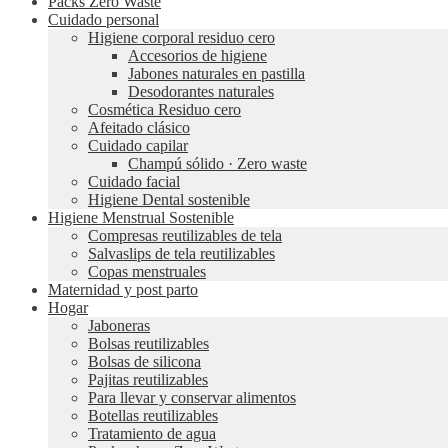
Packs Zero Waste
Cuidado personal
Higiene corporal residuo cero
Accesorios de higiene
Jabones naturales en pastilla
Desodorantes naturales
Cosmética Residuo cero
Afeitado clásico
Cuidado capilar
Champú sólido · Zero waste
Cuidado facial
Higiene Dental sostenible
Higiene Menstrual Sostenible
Compresas reutilizables de tela
Salvaslips de tela reutilizables
Copas menstruales
Maternidad y post parto
Hogar
Jaboneras
Bolsas reutilizables
Bolsas de silicona
Pajitas reutilizables
Para llevar y conservar alimentos
Botellas reutilizables
Tratamiento de agua