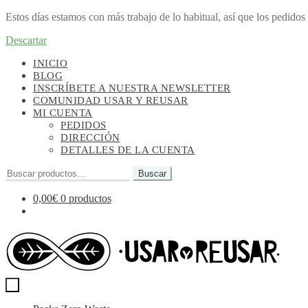
Estos días estamos con más trabajo de lo habitual, así que los pedido
Descartar
Ir
Ir
INICIO
a
al
BLOG
la
contenido
INSCRÍBETE A NUESTRA NEWSLETTER
navegación
COMUNIDAD USAR Y REUSAR
MI CUENTA
PEDIDOS
DIRECCIÓN
DETALLES DE LA CUENTA
Buscar
Buscar
por:
0,00
€
0 productos