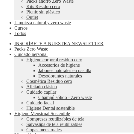
Packs ahorro Zero Waste
Kits Residuo cero
Picnic sin plástico
Outlet
Limpieza natural y zero waste
Cursos
Todos
INSCRÍBETE A NUESTRA NEWSLETTER
Packs Zero Waste
Cuidado personal
Higiene corporal residuo cero
Accesorios de higiene
Jabones naturales en pastilla
Desodorantes naturales
Cosmética Residuo cero
Afeitado clásico
Cuidado capilar
Champú sólido · Zero waste
Cuidado facial
Higiene Dental sostenible
Higiene Menstrual Sostenible
Compresas reutilizables de tela
Salvaslips de tela reutilizables
Copas menstruales