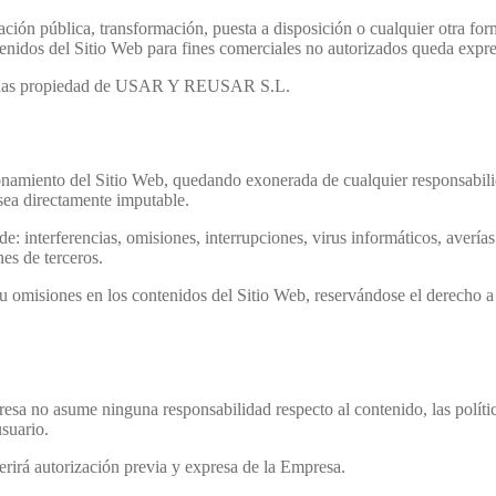
ción pública, transformación, puesta a disposición o cualquier otra for
ntenidos del Sitio Web para fines comerciales no autorizados queda exp
stradas propiedad de USAR Y REUSAR S.L.
onamiento del Sitio Web, quedando exonerada de cualquier responsabilid
 sea directamente imputable.
: interferencias, omisiones, interrupciones, virus informáticos, avería
es de terceros.
omisiones en los contenidos del Sitio Web, reservándose el derecho a a
sa no asume ninguna responsabilidad respecto al contenido, las política
usuario.
erirá autorización previa y expresa de la Empresa.