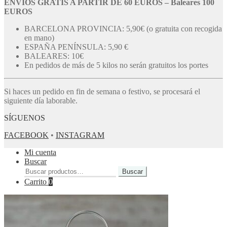
ENVÍOS GRATIS A PARTIR DE 60 EUROS – Baleares 100
EUROS
BARCELONA PROVINCIA: 5,90€ (o gratuita con recogida
en mano)
ESPAÑA PENÍNSULA: 5,90 €
BALEARES: 10€
En pedidos de más de 5 kilos no serán gratuitos los portes
Si haces un pedido en fin de semana o festivo, se procesará el
siguiente día laborable.
SÍGUENOS
FACEBOOK
•
INSTAGRAM
Mi cuenta
Buscar
Buscar
Buscar
por:
Carrito
0