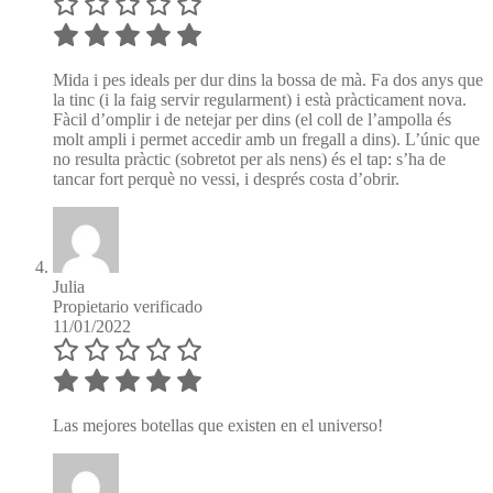
Mida i pes ideals per dur dins la bossa de mà. Fa dos anys que
la tinc (i la faig servir regularment) i està pràcticament nova.
Fàcil d’omplir i de netejar per dins (el coll de l’ampolla és
molt ampli i permet accedir amb un fregall a dins). L’únic que
no resulta pràctic (sobretot per als nens) és el tap: s’ha de
tancar fort perquè no vessi, i després costa d’obrir.
Julia
Propietario verificado
11/01/2022
Las mejores botellas que existen en el universo!