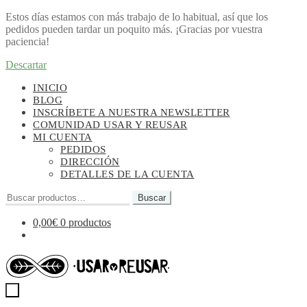
Estos días estamos con más trabajo de lo habitual, así que los
pedidos pueden tardar un poquito más. ¡Gracias por vuestra
paciencia!
Descartar
Ir
Ir
INICIO
a
al
BLOG
la
contenido
INSCRÍBETE A NUESTRA NEWSLETTER
navegación
COMUNIDAD USAR Y REUSAR
MI CUENTA
PEDIDOS
DIRECCIÓN
DETALLES DE LA CUENTA
Buscar
Buscar
por:
0,00
€
0 productos