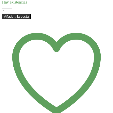
Hay existencias
Botella
Basic
Añade a la cesta
Steel
100%
·
500ml
cantidad