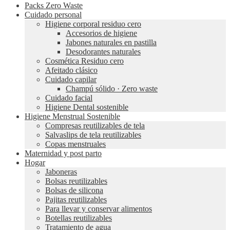
Packs Zero Waste
Cuidado personal
Higiene corporal residuo cero
Accesorios de higiene
Jabones naturales en pastilla
Desodorantes naturales
Cosmética Residuo cero
Afeitado clásico
Cuidado capilar
Champú sólido · Zero waste
Cuidado facial
Higiene Dental sostenible
Higiene Menstrual Sostenible
Compresas reutilizables de tela
Salvaslips de tela reutilizables
Copas menstruales
Maternidad y post parto
Hogar
Jaboneras
Bolsas reutilizables
Bolsas de silicona
Pajitas reutilizables
Para llevar y conservar alimentos
Botellas reutilizables
Tratamiento de agua