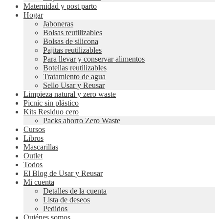
Maternidad y post parto
Hogar
Jaboneras
Bolsas reutilizables
Bolsas de silicona
Pajitas reutilizables
Para llevar y conservar alimentos
Botellas reutilizables
Tratamiento de agua
Sello Usar y Reusar
Limpieza natural y zero waste
Picnic sin plástico
Kits Residuo cero
Packs ahorro Zero Waste
Cursos
Libros
Mascarillas
Outlet
Todos
El Blog de Usar y Reusar
Mi cuenta
Detalles de la cuenta
Lista de deseos
Pedidos
Quiénes somos