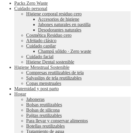
Packs Zero Waste
Cuidado personal
Higiene corporal residuo cero
Accesorios de higiene
Jabones naturales en pastilla
Desodorantes naturales
Cosmética Residuo cero
Afeitado clásico
Cuidado capilar
Champú sólido · Zero waste
Cuidado facial
Higiene Dental sostenible
Higiene Menstrual Sostenible
Compresas reutilizables de tela
Salvaslips de tela reutilizables
Copas menstruales
Maternidad y post parto
Hogar
Jaboneras
Bolsas reutilizables
Bolsas de silicona
Pajitas reutilizables
Para llevar y conservar alimentos
Botellas reutilizables
Tratamiento de agua