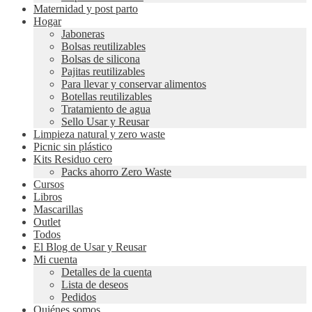
Maternidad y post parto
Hogar
Jaboneras
Bolsas reutilizables
Bolsas de silicona
Pajitas reutilizables
Para llevar y conservar alimentos
Botellas reutilizables
Tratamiento de agua
Sello Usar y Reusar
Limpieza natural y zero waste
Picnic sin plástico
Kits Residuo cero
Packs ahorro Zero Waste
Cursos
Libros
Mascarillas
Outlet
Todos
El Blog de Usar y Reusar
Mi cuenta
Detalles de la cuenta
Lista de deseos
Pedidos
Quiénes somos