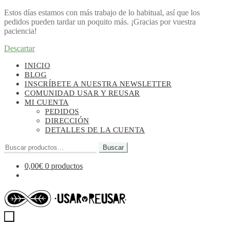
Estos días estamos con más trabajo de lo habitual, así que los
pedidos pueden tardar un poquito más. ¡Gracias por vuestra
paciencia!
Descartar
Ir
Ir
INICIO
a
al
BLOG
la
contenido
INSCRÍBETE A NUESTRA NEWSLETTER
navegación
COMUNIDAD USAR Y REUSAR
MI CUENTA
PEDIDOS
DIRECCIÓN
DETALLES DE LA CUENTA
Buscar
Buscar
por:
0,00
€
0 productos