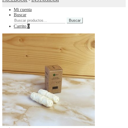
Mi cuenta
Buscar
Buscar
Buscar
por:
Carrito
0