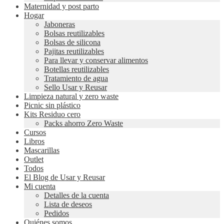
Maternidad y post parto
Hogar
Jaboneras
Bolsas reutilizables
Bolsas de silicona
Pajitas reutilizables
Para llevar y conservar alimentos
Botellas reutilizables
Tratamiento de agua
Sello Usar y Reusar
Limpieza natural y zero waste
Picnic sin plástico
Kits Residuo cero
Packs ahorro Zero Waste
Cursos
Libros
Mascarillas
Outlet
Todos
El Blog de Usar y Reusar
Mi cuenta
Detalles de la cuenta
Lista de deseos
Pedidos
Quiénes somos