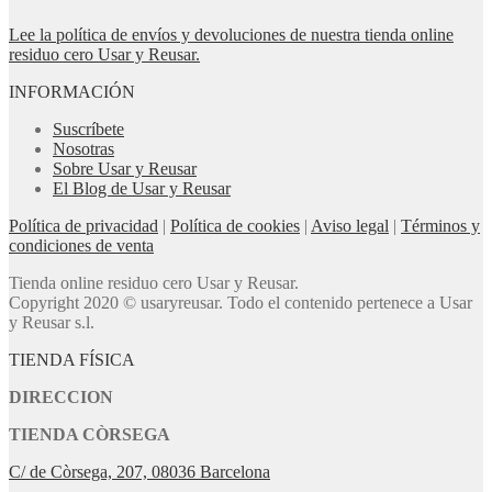
Lee la política de envíos y devoluciones de nuestra tienda online
residuo cero Usar y Reusar.
INFORMACIÓN
Suscríbete
Nosotras
Sobre Usar y Reusar
El Blog de Usar y Reusar
Política de privacidad
|
Política de cookies
|
Aviso legal
|
Términos y
condiciones de venta
Tienda online residuo cero Usar y Reusar.
Copyright 2020 © usaryreusar. Todo el contenido pertenece a Usar
y Reusar s.l.
TIENDA FÍSICA
DIRECCION
TIENDA CÒRSEGA
C/ de Còrsega, 207, 08036 Barcelona