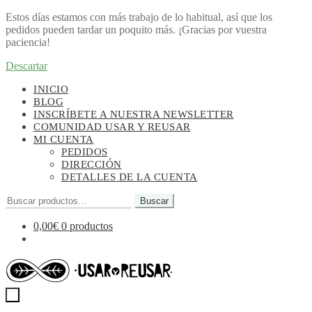
Estos días estamos con más trabajo de lo habitual, así que los
pedidos pueden tardar un poquito más. ¡Gracias por vuestra
paciencia!
Descartar
Ir
Ir
INICIO
a
al
BLOG
la
contenido
INSCRÍBETE A NUESTRA NEWSLETTER
navegación
COMUNIDAD USAR Y REUSAR
MI CUENTA
PEDIDOS
DIRECCIÓN
DETALLES DE LA CUENTA
Buscar
Buscar
por:
0,00
€
0 productos