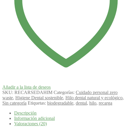
Añadir a la lista de deseos
SKU:
RECARSEDAHIM
Categorías:
Cuidado personal zero
waste
,
Higiene Dental sostenible
,
Hilo dental natural y ecológico
,
Sin categoría
Etiquetas:
biodegradable
,
dental
,
hilo
,
recarga
Descripción
Información adicional
Valoraciones (20)