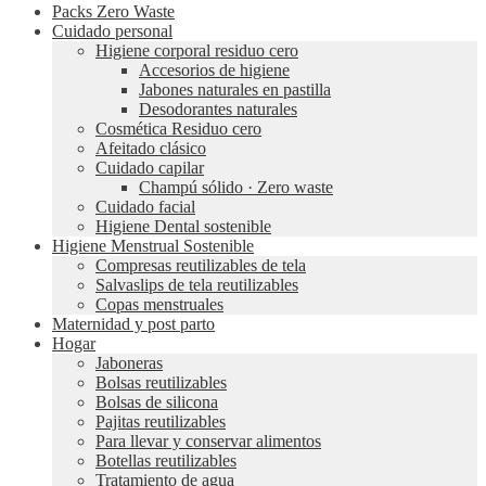
Packs Zero Waste
Cuidado personal
Higiene corporal residuo cero
Accesorios de higiene
Jabones naturales en pastilla
Desodorantes naturales
Cosmética Residuo cero
Afeitado clásico
Cuidado capilar
Champú sólido · Zero waste
Cuidado facial
Higiene Dental sostenible
Higiene Menstrual Sostenible
Compresas reutilizables de tela
Salvaslips de tela reutilizables
Copas menstruales
Maternidad y post parto
Hogar
Jaboneras
Bolsas reutilizables
Bolsas de silicona
Pajitas reutilizables
Para llevar y conservar alimentos
Botellas reutilizables
Tratamiento de agua