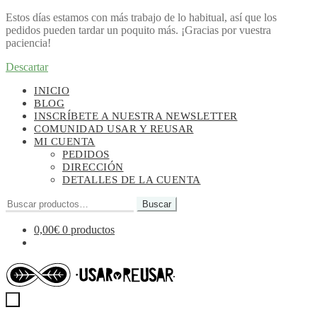
Estos días estamos con más trabajo de lo habitual, así que los
pedidos pueden tardar un poquito más. ¡Gracias por vuestra
paciencia!
Descartar
Ir
Ir
INICIO
a
al
BLOG
la
contenido
INSCRÍBETE A NUESTRA NEWSLETTER
navegación
COMUNIDAD USAR Y REUSAR
MI CUENTA
PEDIDOS
DIRECCIÓN
DETALLES DE LA CUENTA
Buscar
Buscar
por:
0,00
€
0 productos