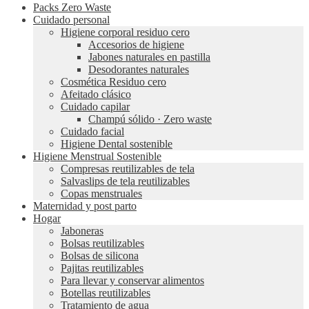
Packs Zero Waste
Cuidado personal
Higiene corporal residuo cero
Accesorios de higiene
Jabones naturales en pastilla
Desodorantes naturales
Cosmética Residuo cero
Afeitado clásico
Cuidado capilar
Champú sólido · Zero waste
Cuidado facial
Higiene Dental sostenible
Higiene Menstrual Sostenible
Compresas reutilizables de tela
Salvaslips de tela reutilizables
Copas menstruales
Maternidad y post parto
Hogar
Jaboneras
Bolsas reutilizables
Bolsas de silicona
Pajitas reutilizables
Para llevar y conservar alimentos
Botellas reutilizables
Tratamiento de agua