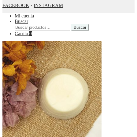
FACEBOOK
•
INSTAGRAM
Mi cuenta
Buscar
Buscar
Buscar
por:
Carrito
0