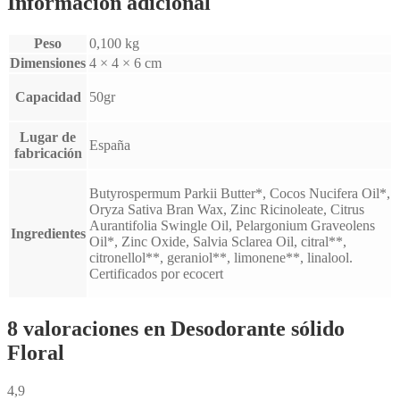
Información adicional
Peso
0,100 kg
Dimensiones
4 × 4 × 6 cm
Capacidad
50gr
Lugar de
España
fabricación
Butyrospermum Parkii Butter*, Cocos Nucifera Oil*,
Oryza Sativa Bran Wax, Zinc Ricinoleate, Citrus
Aurantifolia Swingle Oil, Pelargonium Graveolens
Ingredientes
Oil*, Zinc Oxide, Salvia Sclarea Oil, citral**,
citronellol**, geraniol**, limonene**, linalool.
Certificados por ecocert
8 valoraciones en
Desodorante sólido
Floral
4,9