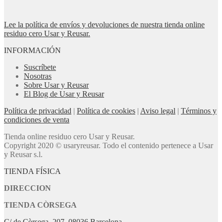
Lee la política de envíos y devoluciones de nuestra tienda online
residuo cero Usar y Reusar.
INFORMACIÓN
Suscríbete
Nosotras
Sobre Usar y Reusar
El Blog de Usar y Reusar
Política de privacidad
|
Política de cookies
|
Aviso legal
|
Términos y
condiciones de venta
Tienda online residuo cero Usar y Reusar.
Copyright 2020 © usaryreusar. Todo el contenido pertenece a Usar
y Reusar s.l.
TIENDA FÍSICA
DIRECCION
TIENDA CÒRSEGA
C/ de Còrsega, 207, 08036 Barcelona