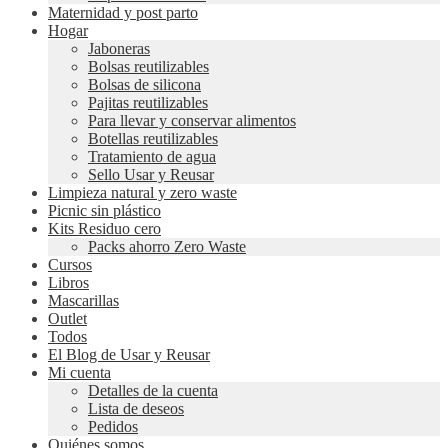
Maternidad y post parto
Hogar
Jaboneras
Bolsas reutilizables
Bolsas de silicona
Pajitas reutilizables
Para llevar y conservar alimentos
Botellas reutilizables
Tratamiento de agua
Sello Usar y Reusar
Limpieza natural y zero waste
Picnic sin plástico
Kits Residuo cero
Packs ahorro Zero Waste
Cursos
Libros
Mascarillas
Outlet
Todos
El Blog de Usar y Reusar
Mi cuenta
Detalles de la cuenta
Lista de deseos
Pedidos
Quiénes somos