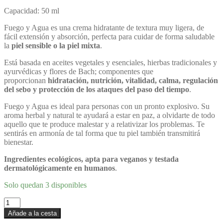
Capacidad: 50 ml
Fuego y Agua es una crema hidratante de textura muy ligera, de
fácil extensión y absorción, perfecta para cuidar de forma saludable
la
piel sensible o la piel mixta
.
Está basada en aceites vegetales y esenciales, hierbas tradicionales y
ayurvédicas y flores de Bach; componentes que
proporcionan
hidratación, nutrición, vitalidad, calma, regulación
del sebo y protección de los ataques del paso del tiempo
.
Fuego y Agua es ideal para personas con un pronto explosivo. Su
aroma herbal y natural te ayudará a estar en paz, a olvidarte de todo
aquello que te produce malestar y a relativizar los problemas. Te
sentirás en armonía de tal forma que tu piel también transmitirá
bienestar.
Ingredientes ecológicos, apta para veganos y testada
dermatológicamente en humanos
.
Solo quedan 3 disponibles
Crema
facial
Añade a la cesta
piel