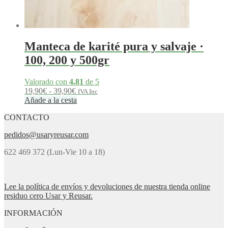
Manteca de karité pura y salvaje ·
100, 200 y 500gr
Valorado con
4.81
de 5
Rango
19,90
€
-
39,90
€
IVA Inc
de
Añade a la cesta
precios:
CONTACTO
desde
19,90€
pedidos@usaryreusar.com
hasta
39,90€
622 469 372 (Lun-Vie 10 a 18)
Lee la política de envíos y devoluciones de nuestra tienda online
residuo cero Usar y Reusar.
INFORMACIÓN