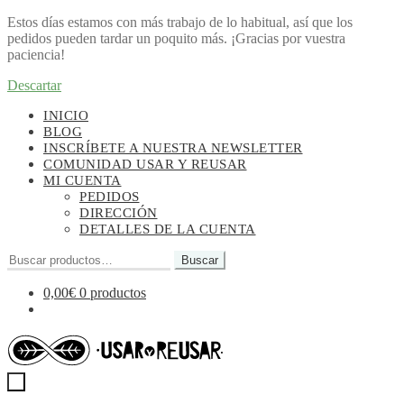
Estos días estamos con más trabajo de lo habitual, así que los
pedidos pueden tardar un poquito más. ¡Gracias por vuestra
paciencia!
Descartar
Ir
Ir
INICIO
a
al
BLOG
la
contenido
INSCRÍBETE A NUESTRA NEWSLETTER
navegación
COMUNIDAD USAR Y REUSAR
MI CUENTA
PEDIDOS
DIRECCIÓN
DETALLES DE LA CUENTA
Buscar
Buscar
por:
0,00
€
0 productos