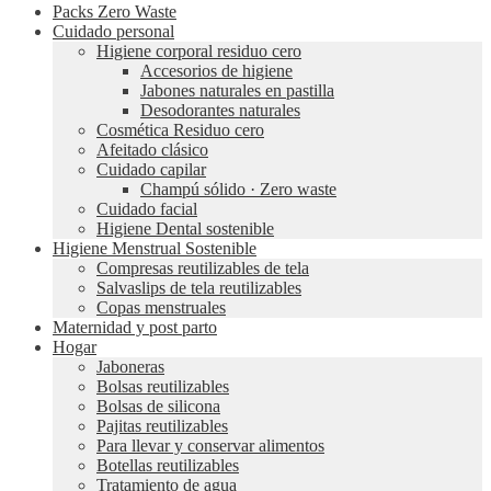
Packs Zero Waste
Cuidado personal
Higiene corporal residuo cero
Accesorios de higiene
Jabones naturales en pastilla
Desodorantes naturales
Cosmética Residuo cero
Afeitado clásico
Cuidado capilar
Champú sólido · Zero waste
Cuidado facial
Higiene Dental sostenible
Higiene Menstrual Sostenible
Compresas reutilizables de tela
Salvaslips de tela reutilizables
Copas menstruales
Maternidad y post parto
Hogar
Jaboneras
Bolsas reutilizables
Bolsas de silicona
Pajitas reutilizables
Para llevar y conservar alimentos
Botellas reutilizables
Tratamiento de agua