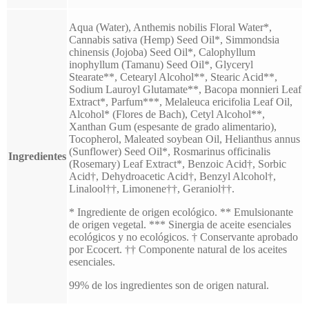
Aqua (Water), Anthemis nobilis Floral Water*,
Cannabis sativa (Hemp) Seed Oil*, Simmondsia
chinensis (Jojoba) Seed Oil*, Calophyllum
inophyllum (Tamanu) Seed Oil*, Glyceryl
Stearate**, Cetearyl Alcohol**, Stearic Acid**,
Sodium Lauroyl Glutamate**, Bacopa monnieri Leaf
Extract*, Parfum***, Melaleuca ericifolia Leaf Oil,
Alcohol* (Flores de Bach), Cetyl Alcohol**,
Xanthan Gum (espesante de grado alimentario),
Tocopherol, Maleated soybean Oil, Helianthus annus
(Sunflower) Seed Oil*, Rosmarinus officinalis
Ingredientes
(Rosemary) Leaf Extract*, Benzoic Acid†, Sorbic
Acid†, Dehydroacetic Acid†, Benzyl Alcohol†,
Linalool††, Limonene††, Geraniol††.
* Ingrediente de origen ecológico. ** Emulsionante
de origen vegetal. *** Sinergia de aceite esenciales
ecológicos y no ecológicos. † Conservante aprobado
por Ecocert. †† Componente natural de los aceites
esenciales.
99% de los ingredientes son de origen natural.