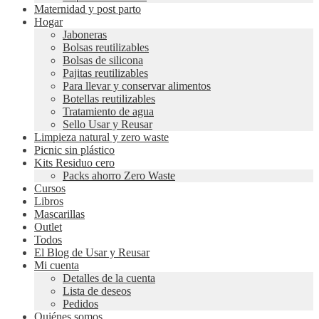
Maternidad y post parto
Hogar
Jaboneras
Bolsas reutilizables
Bolsas de silicona
Pajitas reutilizables
Para llevar y conservar alimentos
Botellas reutilizables
Tratamiento de agua
Sello Usar y Reusar
Limpieza natural y zero waste
Picnic sin plástico
Kits Residuo cero
Packs ahorro Zero Waste
Cursos
Libros
Mascarillas
Outlet
Todos
El Blog de Usar y Reusar
Mi cuenta
Detalles de la cuenta
Lista de deseos
Pedidos
Quiénes somos