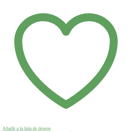
sensible
o
mixta
Fuego
y
Agua
cantidad
Añadir a la lista de deseos