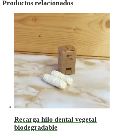
desde
Productos relacionados
2,90€
hasta
6,85€
Recarga hilo dental vegetal
biodegradable