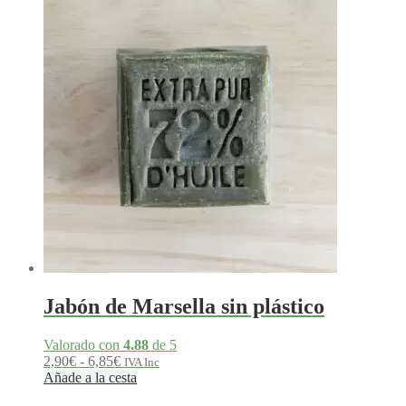
Jabón de Marsella sin plástico
Valorado con
4.88
de 5
Rango
2,90
€
-
6,85
€
IVA Inc
de
Añade a la cesta
precios: