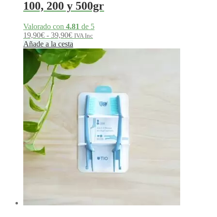
100, 200 y 500gr
Valorado con
4.81
de 5
Rango
19,90
€
-
39,90
€
IVA Inc
de
Añade a la cesta
precios:
desde
19,90€
hasta
39,90€