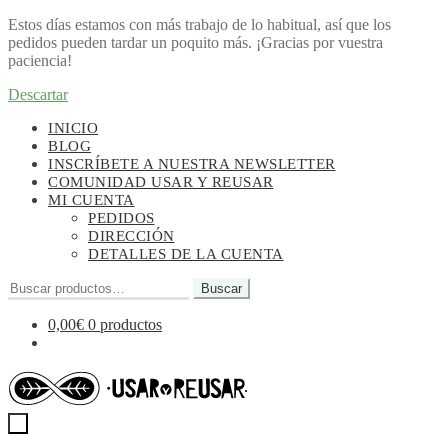
Estos días estamos con más trabajo de lo habitual, así que los
pedidos pueden tardar un poquito más. ¡Gracias por vuestra
paciencia!
Descartar
Ir
Ir
INICIO
a
al
BLOG
la
contenido
INSCRÍBETE A NUESTRA NEWSLETTER
navegación
COMUNIDAD USAR Y REUSAR
MI CUENTA
PEDIDOS
DIRECCIÓN
DETALLES DE LA CUENTA
Buscar
Buscar
por:
0,00
€
0 productos