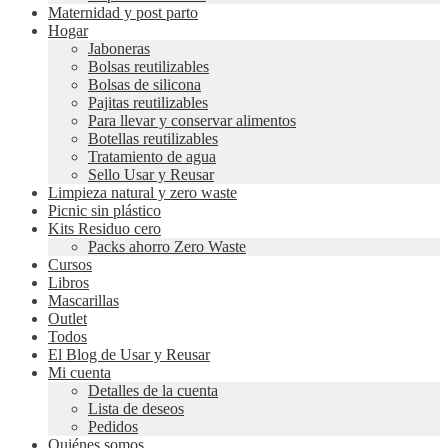
Maternidad y post parto
Hogar
Jaboneras
Bolsas reutilizables
Bolsas de silicona
Pajitas reutilizables
Para llevar y conservar alimentos
Botellas reutilizables
Tratamiento de agua
Sello Usar y Reusar
Limpieza natural y zero waste
Picnic sin plástico
Kits Residuo cero
Packs ahorro Zero Waste
Cursos
Libros
Mascarillas
Outlet
Todos
El Blog de Usar y Reusar
Mi cuenta
Detalles de la cuenta
Lista de deseos
Pedidos
Quiénes somos