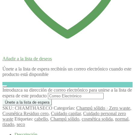
Añadir a la lista de deseos
Únete a la lista de espera recibirás un correo electrónico cuando este
producto está disponible
Descartar
Introduzca su dirección de correo electrónico para unirse a la lista de
notificación
espera de este producto
Únete a la lista de espera
SKU:
CHAMTHASECO
Categorías:
Champú sólido · Zero waste
,
Cosmética Residuo cero
,
Cuidado capilar
,
Cuidado personal zero
waste
Etiquetas:
cabello
,
Champú sólido
,
cosmética solida
,
normal
,
rizado
,
seco
Descripción