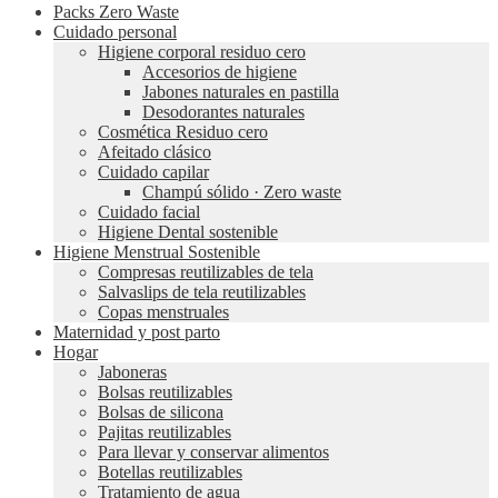
Packs Zero Waste
Cuidado personal
Higiene corporal residuo cero
Accesorios de higiene
Jabones naturales en pastilla
Desodorantes naturales
Cosmética Residuo cero
Afeitado clásico
Cuidado capilar
Champú sólido · Zero waste
Cuidado facial
Higiene Dental sostenible
Higiene Menstrual Sostenible
Compresas reutilizables de tela
Salvaslips de tela reutilizables
Copas menstruales
Maternidad y post parto
Hogar
Jaboneras
Bolsas reutilizables
Bolsas de silicona
Pajitas reutilizables
Para llevar y conservar alimentos
Botellas reutilizables
Tratamiento de agua