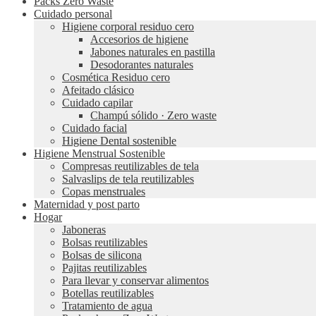
Packs Zero Waste
Cuidado personal
Higiene corporal residuo cero
Accesorios de higiene
Jabones naturales en pastilla
Desodorantes naturales
Cosmética Residuo cero
Afeitado clásico
Cuidado capilar
Champú sólido · Zero waste
Cuidado facial
Higiene Dental sostenible
Higiene Menstrual Sostenible
Compresas reutilizables de tela
Salvaslips de tela reutilizables
Copas menstruales
Maternidad y post parto
Hogar
Jaboneras
Bolsas reutilizables
Bolsas de silicona
Pajitas reutilizables
Para llevar y conservar alimentos
Botellas reutilizables
Tratamiento de agua