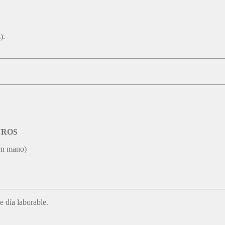
).
EUROS
en mano)
e día laborable.