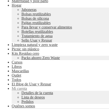
Maternidad y post parto
Hogar
Jaboneras
Bolsas reutilizables
Bolsas de silicona
Pajitas reutilizables
Para llevar y conservar alimentos
Botellas reutilizables
Tratamiento de agua
Sello Usar y Reusar
Limpieza natural y zero waste
Picnic sin plástico
Kits Residuo cero
Packs ahorro Zero Waste
Cursos
Libros
Mascarillas
Outlet
Todos
El Blog de Usar y Reusar
Mi cuenta
Detalles de la cuenta
Lista de deseos
Pedidos
Quiénes somos