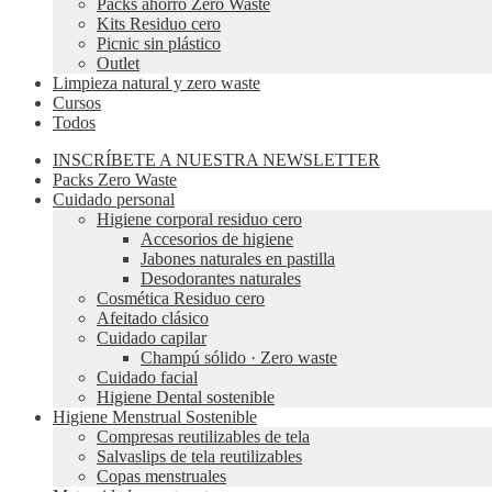
Packs ahorro Zero Waste
Kits Residuo cero
Picnic sin plástico
Outlet
Limpieza natural y zero waste
Cursos
Todos
INSCRÍBETE A NUESTRA NEWSLETTER
Packs Zero Waste
Cuidado personal
Higiene corporal residuo cero
Accesorios de higiene
Jabones naturales en pastilla
Desodorantes naturales
Cosmética Residuo cero
Afeitado clásico
Cuidado capilar
Champú sólido · Zero waste
Cuidado facial
Higiene Dental sostenible
Higiene Menstrual Sostenible
Compresas reutilizables de tela
Salvaslips de tela reutilizables
Copas menstruales