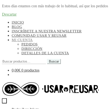
Estos días estamos con más trabajo de lo habitual, así que los pedido
Descartar
Ir
Ir
INICIO
a
al
BLOG
la
contenido
INSCRÍBETE A NUESTRA NEWSLETTER
navegación
COMUNIDAD USAR Y REUSAR
MI CUENTA
PEDIDOS
DIRECCIÓN
DETALLES DE LA CUENTA
Buscar
Buscar
por:
0,00
€
0 productos